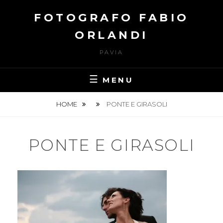
Skip
FOTOGRAFO FABIO
to
content
ORLANDI
PAVIA
MENU
HOME
PONTE E GIRASOLI
PONTE E GIRASOLI