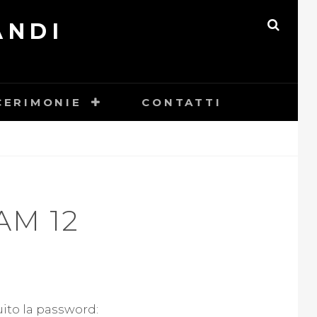
ANDI
CERIMONIE
CONTATTI
AM 12
uito la password: