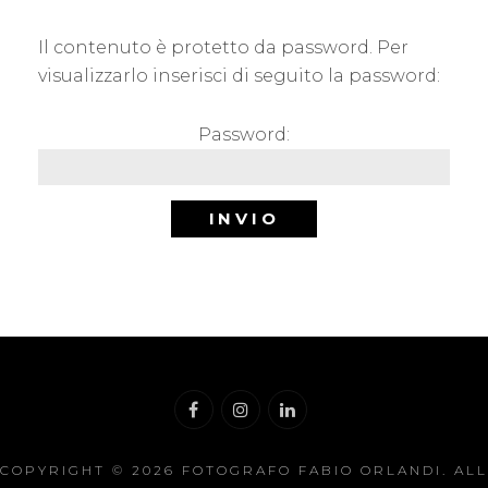
Il contenuto è protetto da password. Per
visualizzarlo inserisci di seguito la password:
Password:
COPYRIGHT © 2026
FOTOGRAFO FABIO ORLANDI
. ALL