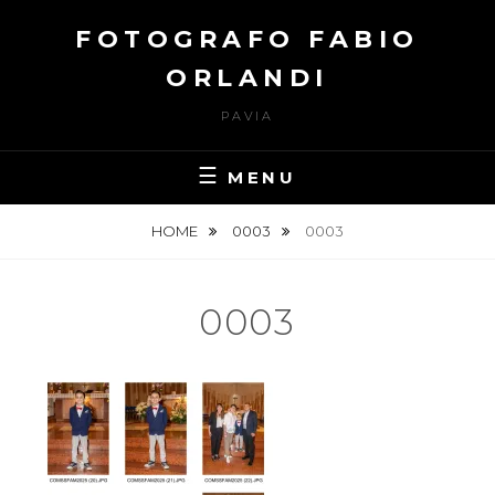
Skip
FOTOGRAFO FABIO
to
content
ORLANDI
PAVIA
MENU
HOME
0003
0003
0003