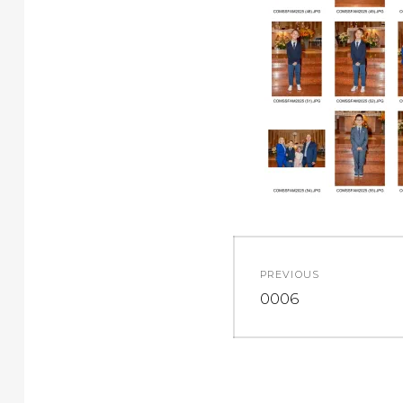
Navigazion
PREVIOUS
articoli
Previous
0006
post: