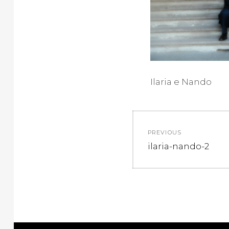
Ilaria e Nando
Navigazion
PREVIOUS
articoli
Previous
ilaria-nando-2
post: